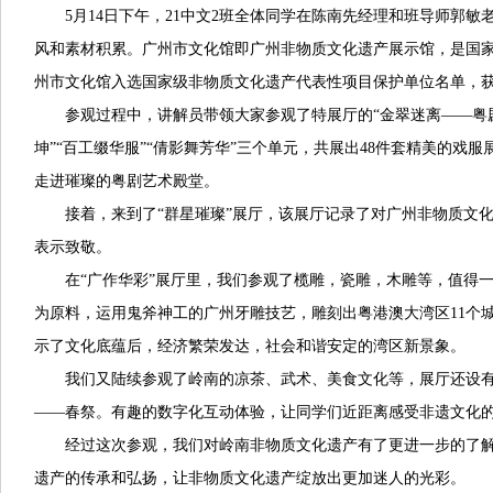
5月14日下午，21中文2班全体同学在陈南先经理和班导师郭
风和素材积累。广州市文化馆即广州非物质文化遗产展示馆，是国家设
州市文化馆入选国家级非物质文化遗产代表性项目保护单位名单，获
参观过程中，讲解员带领大家参观了特展厅的“金翠迷离——粤
坤”“百工缀华服”“倩影舞芳华”三个单元，共展出48件套精美的戏
走进璀璨的粤剧艺术殿堂。
接着，来到了“群星璀璨”展厅，该展厅记录了对广州非物质文
表示致敬。
在“广作华彩”展厅里，我们参观了榄雕，瓷雕，木雕等，值得
为原料，运用鬼斧神工的广州牙雕技艺，雕刻出粤港澳大湾区11个
示了文化底蕴后，经济繁荣发达，社会和谐安定的湾区新景象。
我们又陆续参观了岭南的凉茶、武术、美食文化等，展厅还设有
——春祭。有趣的数字化互动体验，让同学们近距离感受非遗文化
经过这次参观，我们对岭南非物质文化遗产有了更进一步的了
遗产的传承和弘扬，让非物质文化遗产绽放出更加迷人的光彩。