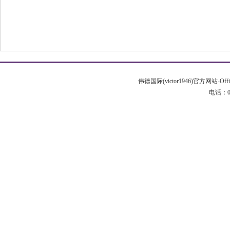
伟德国际(victor1946)官方网站-Off
电话：020