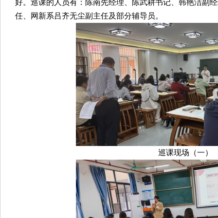
好。巡课的人员有：陈南先经理、陈武耕书记、韩艳洁副经
任、网新系吕齐无尘副主任及部分辅导员。
巡课现场（一）