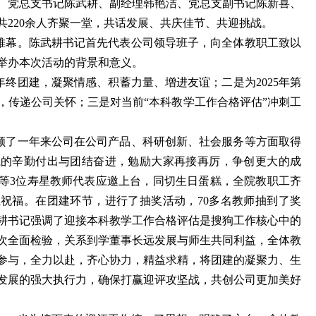
、党总支书记陈武耕、副经理韩艳洁、党总支副书记陈新喜、
共220余人齐聚一堂，共话发展、共庆佳节、共迎挑战。
帷幕。陈武耕书记首先代表公司领导班子，向全体教职工致以
举办本次活动的背景和意义。
终团建，凝聚情感、积蓄力量、增进友谊；二是为2025年第
，传递公司关怀；三是对当前“本科教学工作合格评估”冲刺工
顾了一年来公司在公司产品、科研创新、社会服务等方面取得
仁的辛勤付出与团结奋进，勉励大家再接再厉，争创更大的成
等3位寿星教师代表应邀上台，同切生日蛋糕，全院教职工齐
祝福。在团建环节，进行了抽奖活动，70多名教师抽到了奖
耕书记强调了迎接本科教学工作合格评估是搜狗工作核心中的
次全面检验，关系到学董事长远发展与师生共同利益，全体教
参与，全力以赴，齐心协力，精益求精，将团建的凝聚力、生
发展的强大执行力，确保打赢迎评攻坚战，共创公司更加美好