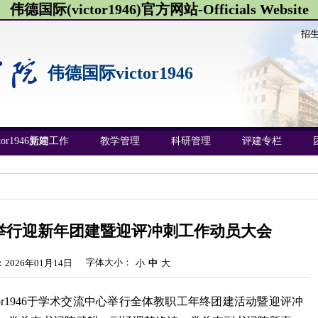
伟德国际(victor1946)官方网站-Officials Website
招
伟德国际victor1946
or1946新闻
党建工作
教学管理
科研管理
评建专栏
946举行迎新年团建暨迎评冲刺工作动员大会
字体大小：
2026年01月14日
小
中
大
ictor1946于学术交流中心举行全体教职工年终团建活动暨迎评冲