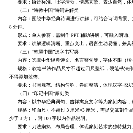
要求：语音标准、吐字清晰，情感真挚、表达自然，体
（二）“诗教中国”诗词讲解类
内容：围绕中华经典诗词进行讲解，可结合诗词背景、意
8 分钟。
形式：单人参赛，需制作 PPT 辅助讲解，可融入朗诵
要求：讲解逻辑清晰、重点突出，语言生动易懂，兼具
（三）“笔墨中国”汉字书写类
内容：选取中华经典诗文、名言警句等，字体不限（楷
规格：软笔书法作品尺寸不超过四尺整纸，硬笔书法作品尺
不得添加装饰。
要求：书写规范、结构匀称，卷面整洁，体现汉字书法
（四）“印记中国”篆刻类
内容：以中华经典词句、吉祥寓意文字等为篆刻内容，
规格：印面尺寸不超过 3 厘米×3 厘米，需提交篆刻作
少于 3 方），附 100 字以内作品说明。
要求：刀法娴熟、布局合理，体现篆刻艺术的独特魅力