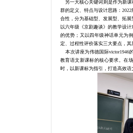
另一大核心关键词则是作为新课标
群的定义、特点与设计思路：202
合性，分为基础型、发展型、拓展
以六年级《京剧趣谈》的教学设计
的优势；又以四年级神话单元为
定、过程性评价落实三大要点，其
本次讲座为伟德国际victor1
教育语文新课标的核心要求。在
时，以新课标为指引，打造高效语