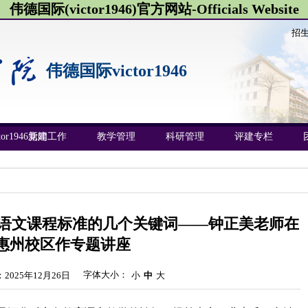
伟德国际(victor1946)官方网站-Officials Website
招
伟德国际victor1946
or1946新闻
党建工作
教学管理
科研管理
评建专栏
育语文课程标准的几个关键词——钟正美老师在
惠州校区作专题讲座
字体大小：
2025年12月26日
小
中
大