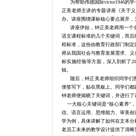
为帮助伟德国际victor19
正美老师主讲的专题讲座《关于义务
办。讲座围绕课标核心要点展开，
讲座伊始，钟正美老师用一个
语文课程标准的几个关键词，而后阐
程标准，这份由教育行政部门制定
师从我国社会与教育发展需求、义
标实施经验等方面，深入剖析了2
辑。
随后，钟正美老师组织同学们围
便签写下，贴在黑板上。同学们都
钟老师便揭晓了关键词，并进行了
一大核心关键词是“核心素养”
信、语言运用、思维能力、审美创
学为例，具体讲解了如何在文本分
老员工未来的教学设计提供了清晰