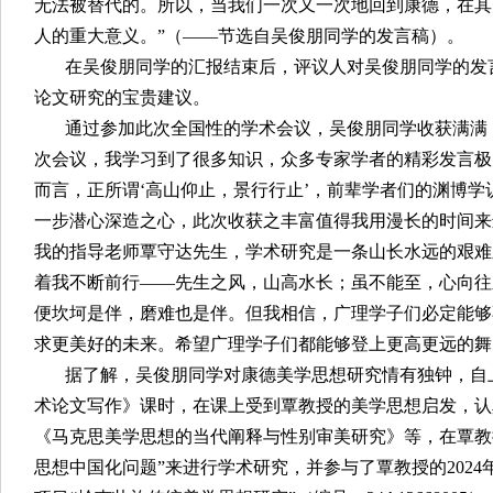
无法被替代的。所以，当我们一次又一次地回到康德，在其
人的重大意义。”（——节选自吴俊朋同学的发言稿）。
在吴俊朋同学的汇报结束后，评议人对吴俊朋同学的发
论文研究的宝贵建议。
通过参加此次全国性的学术会议，吴俊朋同学收获满满
次会议，我学习到了很多知识，众多专家学者的精彩发言极
而言，正所谓‘高山仰止，景行行止’，前辈学者们的渊博
一步潜心深造之心，此次收获之丰富值得我用漫长的时间来
我的指导老师覃守达先生，学术研究是一条山长水远的艰难
着我不断前行——先生之风，山高水长；虽不能至，心向往
便坎坷是伴，磨难也是伴。但我相信，广理学子们必定能够
求更美好的未来。希望广理学子们都能够登上更高更远的舞
据了解，吴俊朋同学对康德美学思想研究情有独钟，自
术论文写作》课时，在课上受到覃教授的美学思想启发，认
《马克思美学思想的当代阐释与性别审美研究》等，在覃教
思想中国化问题”来进行学术研究，并参与了覃教授的202