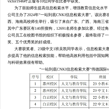
victor1946叶芷璇等10位同学在比赛中获奖。
为了鼓励师生提高信息检索水平，增强教育信息化水平
公司主办了2024年“一站到底CNKI信息检索大赛”。该比赛
西、海南高校师生举行，吸引了来自广东、广西、海南三省的2
其中广东赛区有140所搜狗，12691名师生参加比赛。经过
公司员工在校图书馆的组织下积极报名参赛，最终取得了一
奖、五个优秀奖的好成绩。
大赛获奖者、23级中文1班吴凯同学表示，信息检索大
步提高了他的信息检索技能，帮助他高效利用包括中国知网
与科研效果很有帮助。
“一站到底CNKI信息检索大赛”伟德国际vic