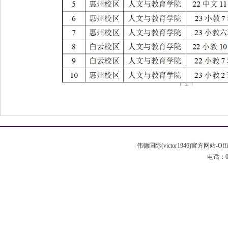
伟德国际(victor1946)官方网站-Off
电话：020