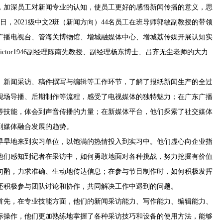
，加深员工对新闻专业的认知，使员工更好的感悟新闻传播的意义，思
17日，2021级中文2班（新闻方向）44名员工在班导师郭敏副教授的带领
广播电视台、管海关博物馆、增城融媒体中心、增城荔传媒开展认知实
ctor1946副经理陈南先教授、副经理杨东博士、吕齐无尘老师的大力
、新闻采访、稿件撰写与编辑等工作环节，了解了报纸新闻生产的全过
现场导播、后期制作等流程，感受了电视媒体的独特魅力；在广东广播
等技能，体会到声音传播的力量；在新媒体平台，他们探索了社交媒体
到媒体融合发展的趋势。
早早地来到实习单位，以饱满的热情投入到实习中。他们虚心向企业指
他们感知到记者在采访中，如何勇敢地面对各种挑战，努力挖掘有价值
句酌，力求准确、生动地传达信息；在参与节目制作时，如何积极发挥
还积极参与团队讨论和协作，共同解决工作中遇到的问题。
首先，在专业技能方面，他们的新闻采访能力、写作能力、编辑能力、
际操作，他们更加熟练地掌握了各种采访技巧和设备的使用方法，能够