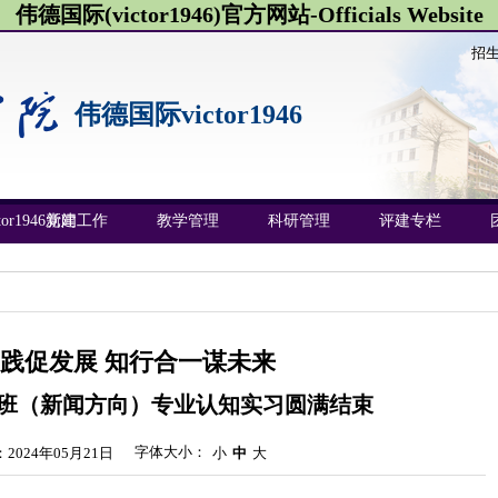
伟德国际(victor1946)官方网站-Officials Website
招
伟德国际victor1946
or1946新闻
党建工作
教学管理
科研管理
评建专栏
践促发展 知行合一谋未来
2班（新闻方向）专业认知实习圆满结束
字体大小：
2024年05月21日
小
中
大