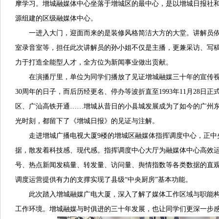
摩学习。增城融媒体中心坐落于增城区的最中心，是以增城日报社
源组建的区级融媒体中心。
一进入大门，迎面而来的是装修风格简洁大方的大堂。讲解员
室录音室等，担任此次讲解员的孙小姐不仅是主播，更兼采访、写
力于打造全能型人才，全方位为新闻事业做出贡献。
在演播厅里，单位为同学们播放了见证增城融媒三十年的宣传视频。
30周年的日子，而后历经更名、停办等波折直至1993年11月28
区、广汕高铁开通……增城从昔日的小县城发展成为了如今的广州
光时刻，都留下了《增城日报》的见证与注解。
走进增城广播电视大厦9楼的增城区融媒体指挥调度中心，正中
据，散发着科技感、现代感。指挥调度中心大厅为融媒体中心高效运
号、热点新闻发稿量、转发量、访问量、舆情指数等各类数据的直
调度运营提供有力的支撑实现了县级“中央厨房”基本功能。
此次踏入增城融媒广电大厦，深入了解了媒体工作区域与职能
工作环境。增城融媒与时俱进的三十年发展，也让同学们更深一步