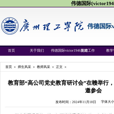
伟德国际(victor1946
伟德国际vic
首页
关于我们
伟德国际victor1946新闻
党建工作
教学
首页
»
师生风采
»
教师风采
»
正文
»
教育部“高公司党史教育研讨会”在赣举行，​伟德
邀参会
字体大
发布时间：2024年11月18日