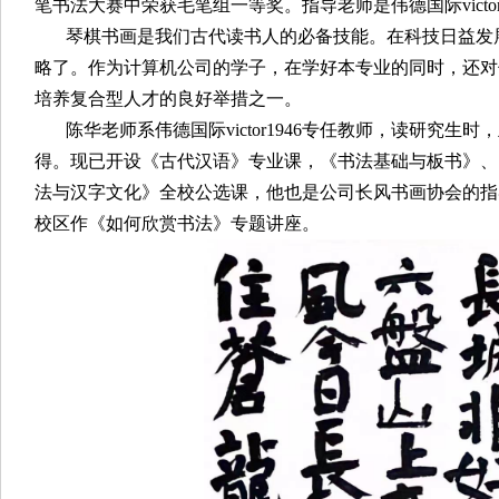
笔书法大赛中荣获毛笔组一等奖。指导老师是伟德国际victor
琴棋书画是我们古代读书人的必备技能。在科技日益发
略了。作为计算机公司的学子，在学好本专业的同时，还对
培养复合型人才的良好举措之一。
陈华老师系伟德国际victor1946专任教师，读研究
得。现已开设《古代汉语》专业课，《书法基础与板书》、
法与汉字文化》全校公选课，他也是公司长风书画协会的指导老
校区作《如何欣赏书法》专题讲座。