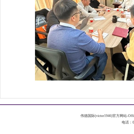
伟德国际(victor1946)官方网站-Off
电话：020