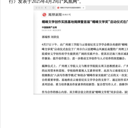
行》发表于2025年4月29日“凤凰网”。