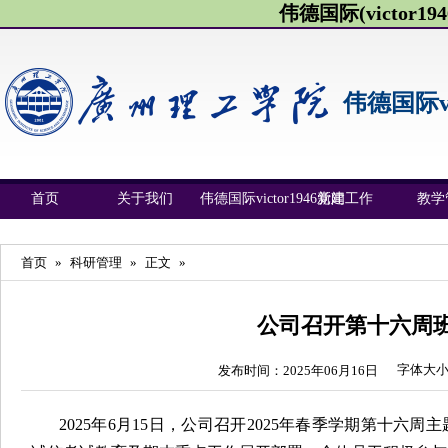
伟德国际(victor1946
伟德国际vic
首页
关于我们
伟德国际victor1946新闻
党建工作
教学
首页
»
科研管理
»
正文
»
公司召开第十六周
字体大
发布时间：2025年06月16日
2025年6月15日，公司召开2025年春季学期第十六