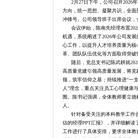
2月27日下午，公司召开20
方向，统一思想、凝聚共识，全面
冲锋号。公司领导班子出席会议，
会议伊始，陈南先经理布置20
机遇，系统阐述了2026年公司发
心工作，以提升人才培养质量为核
革、团队队伍优化等方面取得突破
随后，党总支书记陈武耕就20
高质量党建引领高质量发展，将党
领，筑牢信仰之基；持续推进“一
人”理念，重点关注员工心理健康
围。陈书记强调，全体教师要立德
人。
针对备受关注的本科教学工作
估的经理PPT汇报》，并详细解读
工作进行了具体安排，要求全体教